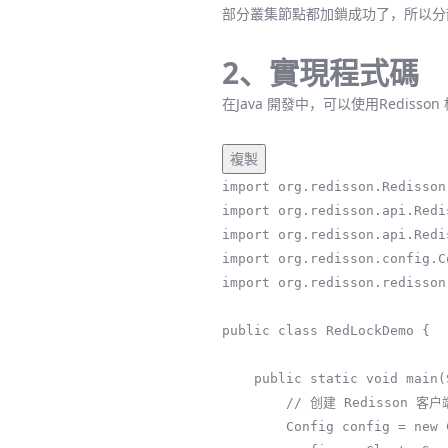
部分叢集節點都加鎖成功了，所以分
2、實現程式碼
在Java 開發中，可以使用Rediss
複製
import org.redisson.Redisson;
import org.redisson.api.Redis
import org.redisson.api.Redi
import org.redisson.config.Co
import org.redisson.redisson
public class RedLockDemo {

    public static void main(String[] args) {

        // 创建 Redisson 客户端配置

        Config config = new Config();
