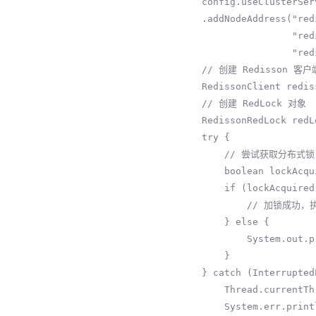
        config.useClusterServers()

        .addNodeAddress("redis://127.0.0.1:6379",

                        "redis://127.0.0.1:6380",

                        "redis://127.0.0.1:6381"); // 假设有三个 Redis 节点

        // 创建 Redisson 客户端实例

        RedissonClient redissonClient = Redisson.create(config);

        // 创建 RedLock 对象

        RedissonRedLock redLock = redissonClient.getRedLock("resource");

        try {

            // 尝试获取分布式锁，最多尝试 5 秒获取锁，并且锁的有效期为 5000 毫秒

            boolean lockAcquired = redLock.tryLock(5, 5000, TimeUnit.MILLISECONDS); 

            if (lockAcquired) {

                // 加锁成功，执行业务代码...

            } else {

                System.out.println("Failed to acquire the lock!");

            }

        } catch (InterruptedException e) {

            Thread.currentThread().interrupt();

            System.err.println("Interrupted while acquiring the lock");
