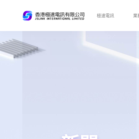
極速電訊
業