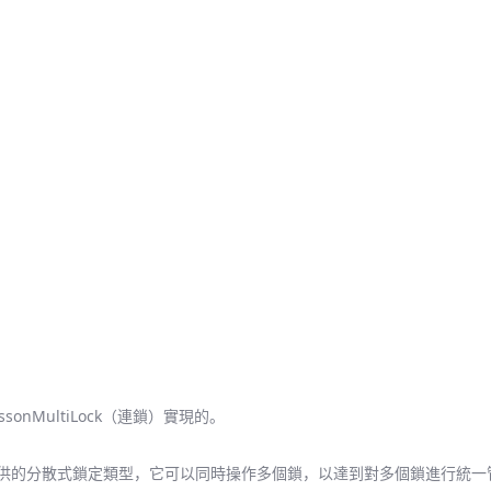
dissonMultiLock（連鎖）實現的。
Redisson 提供的分散式鎖定類型，它可以同時操作多個鎖，以達到對多個鎖進