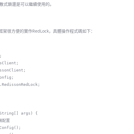
散式鎖還是可以繼續使用的。
on 框架很方便的實作RedLock，具體操作程式碼如下：


Client;

ssonClient;

nfig;

.RedissonRedLock;
