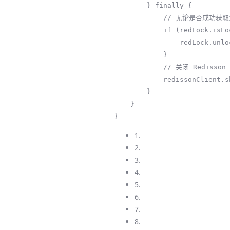
        } finally {

            // 无论是否成功获取到锁，在业务逻辑结束后都要释放锁

            if (redLock.isLocked()) {

                redLock.unlock();

            }

            // 关闭 Redisson 客户端连接

            redissonClient.shutdown();

        }

    }

}
1.
2.
3.
4.
5.
6.
7.
8.