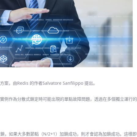
案，由Redis 的作者Salvatore Sanfilippo 提出。
edis 實例作為分散式鎖定時可能出現的單點故障問題，透過在多個獨立運行的
進行加鎖，如果大多數節點（N/2+1）加鎖成功，則才會認為加鎖成功。這