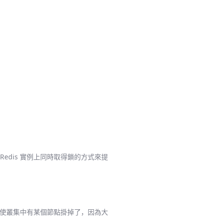
Redis 實例上同時取得鎖的方式來提
樣即使叢集中有某個節點掛掉了，因為大