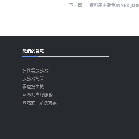
下一篇
資料庫中避免INNER J
我們的業務
彈性雲服務器
服務器託管
雲虛擬主機
互聯網專線服務
壹站式IT解決方案