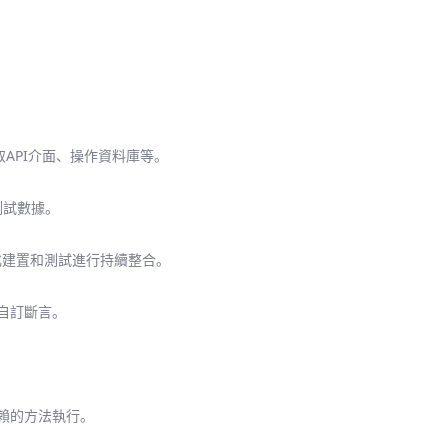
API介面、操作資料庫等。
測試數據。
動化建置和測試進行持續整合。
自訂斷言。
賴的方法執行。