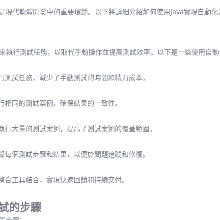
制是現代軟體開發中的重要環節。以下將詳細介紹如何使用Java實現自動
來執行測試任務，以取代手動操作並提高測試效率。以下是一些使用自動
執行測試任務，減少了手動測試的時間和精力成本。
執行相同的測試案例，確保結果的一致性。
速執行大量的測試案例，提高了測試案例的覆蓋範圍。
記錄每個測試步驟和結果，以便於問題追蹤和修復。
續整合工具結合，實現快速回饋和持續交付。
測試的步驟
一般步驟：