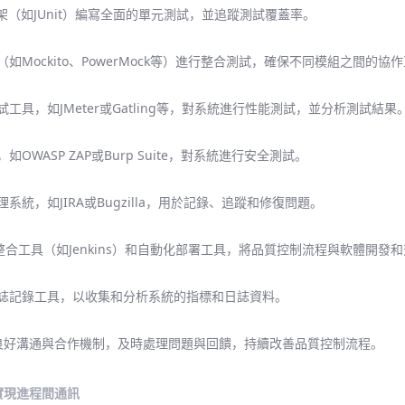
框架（如JUnit）編寫全面的單元測試，並追蹤測試覆蓋率。
如Mockito、PowerMock等）進行整合測試，確保不同模組之間的協
工具，如JMeter或Gatling等，對系統進行性能測試，並分析測試結果
OWASP ZAP或Burp Suite，對系統進行安全測試。
系統，如JIRA或Bugzilla，用於記錄、追蹤和修復問題。
合工具（如Jenkins）和自動化部署工具，將品質控制流程與軟體開發
日誌記錄工具，以收集和分析系統的指標和日誌資料。
的良好溝通與合作機制，及時處理問題與回饋，持續改善品質控制流程。
中實現進程間通訊