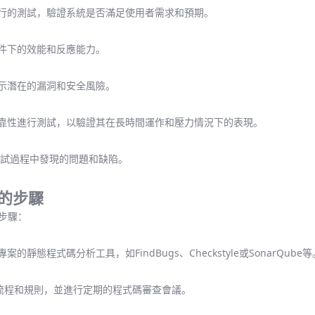
執行的測試，驗證系統是否滿足使用者需求和預期。
條件下的效能和反應能力。
揭示潛在的漏洞和安全風險。
可靠性進行測試，以驗證其在長時間運作和壓力情況下的表現。
測試過程中發現的問題和缺陷。
制的步驟
般步驟：
靜態程式碼分析工具，如FindBugs、Checkstyle或SonarQube等
流程和規則，並進行定期的程式碼審查會議。