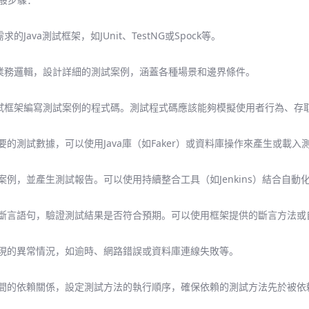
ava測試框架，如JUnit、TestNG或Spock等。
業務邏輯，設計詳細的測試案例，涵蓋各種場景和邊界條件。
試框架編寫測試案例的程式碼。測試程式碼應該能夠模擬使用者行為、存取
要的測試數據，可以使用Java庫（如Faker）或資料庫操作來產生或載入
案例，並產生測試報告。可以使用持續整合工具（如Jenkins）結合自
入斷言語句，驗證測試結果是否符合預期。可以使用框架提供的斷言方法或
出現的異常情況，如逾時、網路錯誤或資料庫連線失敗等。
之間的依賴關係，設定測試方法的執行順序，確保依賴的測試方法先於被依