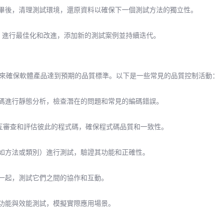
完畢後，清理測試環境，還原資料以確保下一個測試方法的獨立性。
饋，進行最佳化和改進，添加新的測試案例並持續迭代。
來確保軟體產品達到預期的品質標準。以下是一些常見的品質控制活動：
式碼進行靜態分析，檢查潛在的問題和常見的編碼錯誤。
互審查和評估彼此的程式碼，確保程式碼品質和一致性。
（如方法或類別）進行測試，驗證其功能和正確性。
在一起，測試它們之間的協作和互動。
的功能與效能測試，模擬實際應用場景。